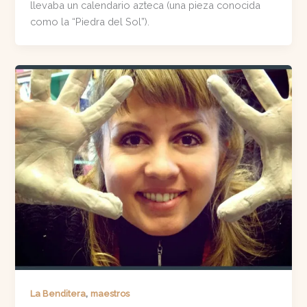
llevaba un calendario azteca (una pieza conocida
como la “Piedra del Sol”).
,
La Benditera
maestros