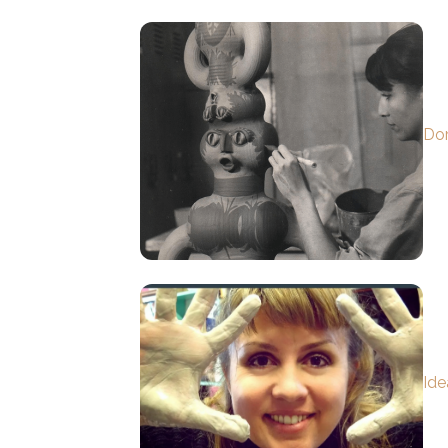
Dor
Ide