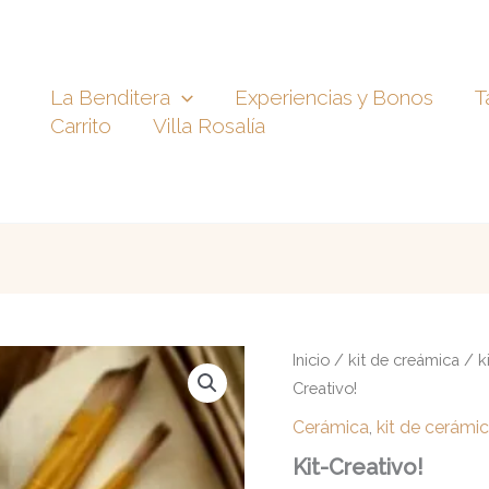
La Benditera
Experiencias y Bonos
T
Carrito
Villa Rosalía
Kit-
Inicio
/
kit de creámica
/
k
Creativo!
Creativo!
cantidad
Cerámica
,
kit de cerámi
Kit-Creativo!