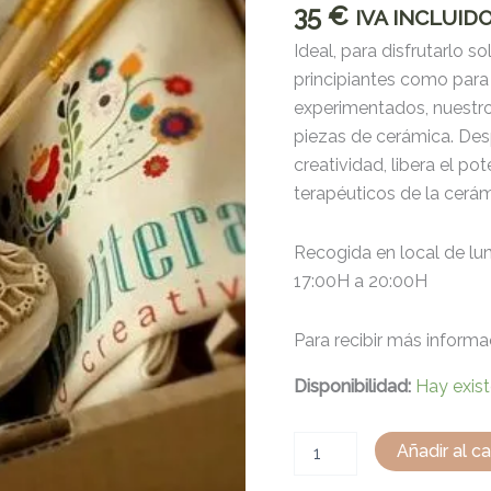
35
€
IVA INCLUID
Ideal, para disfrutarlo s
principiantes como para 
experimentados, nuestro
piezas de cerámica. Desp
creatividad, libera el po
terapéuticos de la cerám
Recogida en local de lu
17:00H a 20:00H
Para recibir más inform
Disponibilidad:
Hay exis
Añadir al ca